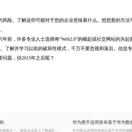
的风险。了解这些可能对于您的企业意味着什么。想想新的方法
值。
年前，许多专业人士选择将“Web2.0”的崛起或社交网站的兴
态。了解并学习以前的破坏性模式，千万不要忽视和落后。信息
问题，但2015年之后呢？
则
华为携手连用发布基于华为数
在AI时代，企业防止文件数据外泄露，是企业数字化中最挑战的难题之一。很多企业是上了数据DLP、终端DLP、云桌面等一系列的安全措施，但是企业的数据仍然每天都在外泄露。连用科技结合客户的实际应用场景，LFC 5.2提供了二种“数据不落地”模式 ：1、文件外链+WEB在线文档模式; 2、文件安全沙箱模式 。