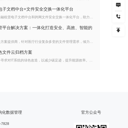
电子文档中台+文件安全交换一体化平台
连用科技中标国内数千人规模的大型金融租赁电子文档中台和跨网文件安全交换一体化平台，助力企业实现高效安全的跨网文件交换管理与全球化办公协作。
管平台解决方案：一体化打造安全、高效、智能的
连用科技，作为业界领先的文件云解决方案提供商，针对医疗行业复杂多变的文件管理需求，倾力推出医疗行业文件安全统管平台解决方案。该方案依托连用科技文件云四大基础平台能力——统一存储管理、统一文件资产空间管理、统一内容计算能力、统一文件安全合规管控能力，实现了安全办公云盘应用、生产云盘空间应用以及医疗行业内容管理应用的高度集成与无缝对接，为医疗行业构建了一个安全、高效、智能化的内容管理新生态。
色文件云归档方案
在全球碳中和目标的推动下，企业纷纷寻求对IT系统的绿色改造，以减少碳足迹，提升能源效率。在此背景下，连用科技适时推出了一款专为实现绿色环保、节能降耗而设计的文件云归档方案。该方案凭借其独特的技术特色与显著的经济效益，为企业数据存储管理提供了兼顾环保与成本效益的理想路径
结构化数据管理
官方公众号
-7828