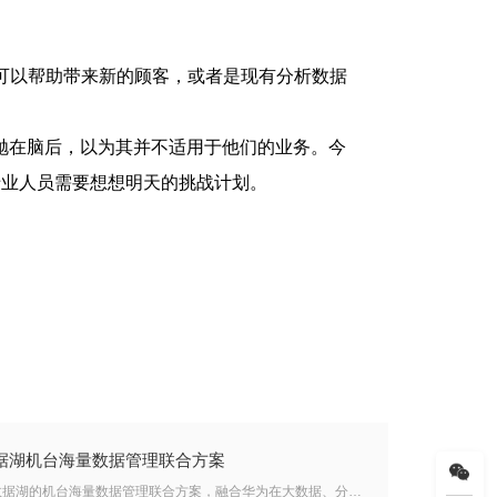
可以帮助带来新的顾客，或者是现有分析数据
起抛在脑后，以为其并不适用于他们的业务。今
专业人员需要想想明天的挑战计划。
据湖机台海量数据管理联合方案
华为联合连用科技推出基于华为存储数据湖的机台海量数据管理联合方案，融合华为在大数据、分布式存储、AI算法等ICT领域的领先技术和连用科技在数据归档应用系统方面的专长。联合方案旨在为制造业客户提供一个全面高效的工业智能化质检平台，以提升生产质量和质检效率，加速产线数字化转型。