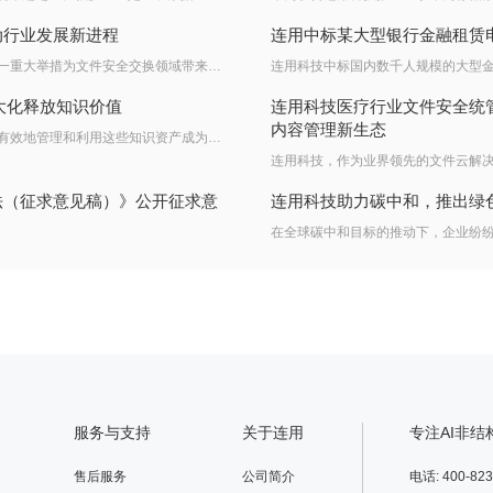
推动行业发展新进程
连用中标某大型银行金融租赁
近日，连用科技正式发布了 FSM5.2 文件安全交换新功能，这一重大举措为文件安全交换领域带来了全新的突破与变革，将对数据安全管理与高效传输产生深远影响。
最大化释放知识价值
连用科技医疗行业文件安全统
内容管理新生态
在当今信息爆炸的时代，企业面临着海量的数据和信息，如何有效地管理和利用这些知识资产成为一大挑战。然而，传统的搜索技术常常因只能进行关键字查询而无法满足对文档深层次理解的需求。
法（征求意见稿）》公开征求意
连用科技助力碳中和，推出绿
服务与支持
关于连用
专注AI非
售后服务
公司简介
电话: 400-823