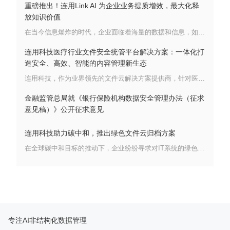
重磅推出！连用Link AI 为企业业务提质增效，最大化释
放知识价值
在当今信息爆炸的时代，企业面临着海量的数据和信息，如何有效地管理和利用这些知识资产成为一大挑战。然而，传统的搜索技术常常因只能进行关键字查询而无法满足对文档深层次理解的需求。
连用科技医疗行业文件安全统管平台解决方案：一体化打
造安全、高效、智能的内容管理新生态
连用科技，作为业界领先的文件云解决方案提供商，针对医疗行业复杂多变的文件管理需求，倾力推出医疗行业文件安全统管平台解决方案。该方案依托连用科技文件云四大基础平台能力——统一存储管理、统一文件资产空间管理、统一内容计算能力、统一文件安全合规管控能力，实现了安全办公云盘应用、生产云盘空间应用以及医疗行业内容管理应用的高度集成与无缝对接，为医疗行业构建了一个安全、高效、智能化的内容管理新生态。
金融监管总局就《银行保险机构数据安全管理办法（征求
意见稿）》公开征求意见
连用科技助力碳中和，推出绿色文件云归档方案
在全球碳中和目标的推动下，企业纷纷寻求对IT系统的绿色改造，以减少碳足迹，提升能源效率。在此背景下，连用科技适时推出了一款专为实现绿色环保、节能降耗而设计的文件云归档方案。该方案凭借其独特的技术特色与显著的经济效益，为企业数据存储管理提供了兼顾环保与成本效益的理想路径
专注AI非结构化数据管理