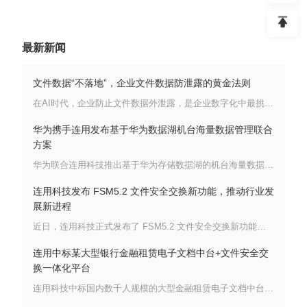
最新新闻
文件数据“不落地”，企业文件数据防泄露的黄金法则
在AI时代，企业防止文件数据外泄露，是企业数字化中最挑战的难题之一。很多企业是上了数据DLP、终端DLP、云桌面等一系列的安全措施，但是企业的数据仍然每天都在外泄露。连用科技结合客户的实际应用场景，LFC 5.2提供了二种“数据不落地”模式 ：1、文件外链+WEB在线文档模式; 2、文件安全沙箱模式 。
华为携手连用发布基于华为数据湖机台海量数据管理联合
方案
华为联合连用科技推出基于华为存储数据湖的机台海量数据管理联合方案，融合华为在大数据、分布式存储、AI算法等ICT领域的领先技术和连用科技在数据归档应用系统方面的专长。联合方案旨在为制造业客户提供一个全面高效的工业智能化质检平台，以提升生产质量和质检效率，加速产线数字化转型。
连用科技发布 FSM5.2 文件安全交换新功能，推动行业发
展新进程
近日，连用科技正式发布了 FSM5.2 文件安全交换新功能，这一重大举措为文件安全交换领域带来了全新的突破与变革，将对数据安全管理与高效传输产生深远影响。
连用中标某大型银行金融租赁电子文档中台+文件安全交
换一体化平台
连用科技中标国内数千人规模的大型金融租赁电子文档中台和跨网文件安全交换一体化平台，助力企业实现高效安全的跨网文件交换管理与全球化办公协作。