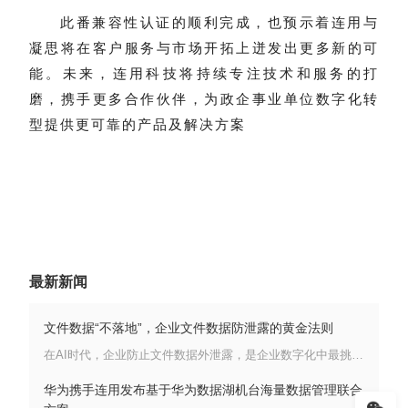
此番兼容性认证的顺利完成，也预示着连用与
凝思将在客户服务与市场开拓上迸发出更多新的可
能。未来，连用科技将持续专注技术和服务的打
磨，携手更多合作伙伴，为政企事业单位数字化转
型提供更可靠的产品及解决方案
最新新闻
文件数据“不落地”，企业文件数据防泄露的黄金法则
在AI时代，企业防止文件数据外泄露，是企业数字化中最挑战的难题之一。很多企业是上了数据DLP、终端DLP、云桌面等一系列的安全措施，但是企业的数据仍然每天都在外泄露。连用科技结合客户的实际应用场景，LFC 5.2提供了二种“数据不落地”模式 ：1、文件外链+WEB在线文档模式; 2、文件安全沙箱模式 。
华为携手连用发布基于华为数据湖机台海量数据管理联合