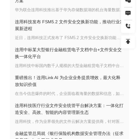
方案
华为联合连用科技推出基于华为存储数据湖的机台海量数据管理联合方案，融合华为在大数据、分布式存储、AI算法等ICT领域的领先技术和连用科技在数据归档应用系统方面的专长。联合方案旨在为制造业客户提供一个全面高效的工业智能化质检平台，以提升生产质量和质检效率，加速产线数字化转型。
连用科技发布 FSM5.2 文件安全交换新功能，推动行业发
展新进程
近日，连用科技正式发布了 FSM5.2 文件安全交换新功能，这一重大举措为文件安全交换领域带来了全新的突破与变革，将对数据安全管理与高效传输产生深远影响。
连用中标某大型银行金融租赁电子文档中台+文件安全交
换一体化平台
连用科技中标国内数千人规模的大型金融租赁电子文档中台和跨网文件安全交换一体化平台，助力企业实现高效安全的跨网文件交换管理与全球化办公协作。
重磅推出！连用Link AI 为企业业务提质增效，最大化释
放知识价值
在当今信息爆炸的时代，企业面临着海量的数据和信息，如何有效地管理和利用这些知识资产成为一大挑战。然而，传统的搜索技术常常因只能进行关键字查询而无法满足对文档深层次理解的需求。
连用科技医疗行业文件安全统管平台解决方案：一体化打
造安全、高效、智能的内容管理新生态
连用科技，作为业界领先的文件云解决方案提供商，针对医疗行业复杂多变的文件管理需求，倾力推出医疗行业文件安全统管平台解决方案。该方案依托连用科技文件云四大基础平台能力——统一存储管理、统一文件资产空间管理、统一内容计算能力、统一文件安全合规管控能力，实现了安全办公云盘应用、生产云盘空间应用以及医疗行业内容管理应用的高度集成与无缝对接，为医疗行业构建了一个安全、高效、智能化的内容管理新生态。
金融监管总局就《银行保险机构数据安全管理办法（征求