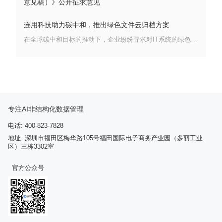
意见稿）》公开征求意见
连用科技助力碳中和，推出绿色文件云归档方案
在全球碳中和目标的推动下，企业纷纷寻求对IT系统的绿色改造，以减少碳足迹，提升能源效率。在此背景下，连用科技适时推出了一款专为实现绿色环保、节能降耗而设计的文件云归档方案。该方案凭借其独特的技术特色与显著的经济效益，为企业数据存储管理提供了兼顾环保与成本效益的理想路径
专注AI非结构化数据管理
电话: 400-823-7828
地址: 深圳市福田区梅华路105号福田国际电子商务产业园（多丽工业
区）三栋3302室
官方公众号